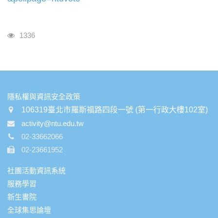
瀏覽人次
1336
:::
隱私權與資訊安全政策
106319臺北市羅斯福路四段一號 (第一行政大樓102室)
activity@ntu.edu.tw
02-33662066
02-23661952
社團活動資訊系統
服務學習
新生書院
全球集思論壇